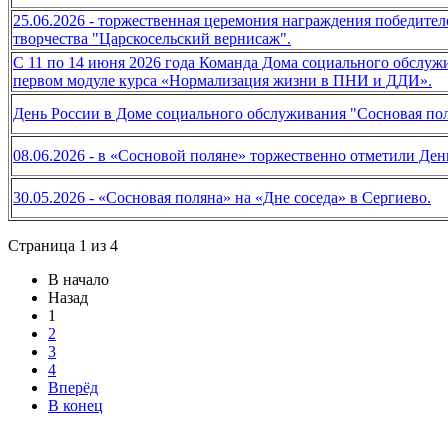
25.06.2026 - торжественная церемония награждения победител
творчества "Царскосельский вернисаж".
С 11 по 14 июня 2026 года Команда Дома социального обслуж
первом модуле курса «Нормализация жизни в ПНИ и ДДИ».
День России в Доме социального обслуживания "Сосновая по
08.06.2026 - в «Сосновой поляне» торжественно отметили Ден
30.05.2026 - «Сосновая поляна» на «Дне соседа» в Сергиево.
Страница 1 из 4
В начало
Назад
1
2
3
4
Вперёд
В конец