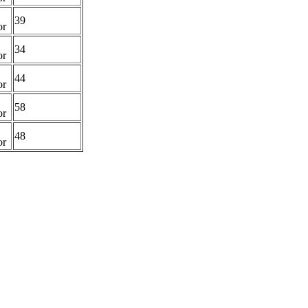
39
or
34
or
44
or
58
or
48
or