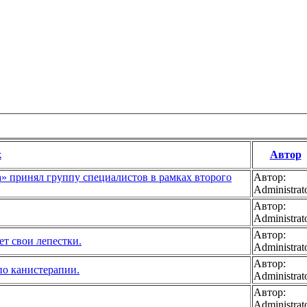
к
Автор
а» принял группу специалистов в рамках второго
Автор:
Administrat
Автор:
Administrat
Автор:
ет свои лепестки.
Administrat
Автор:
по канистерапии.
Administrat
Автор:
Administrat