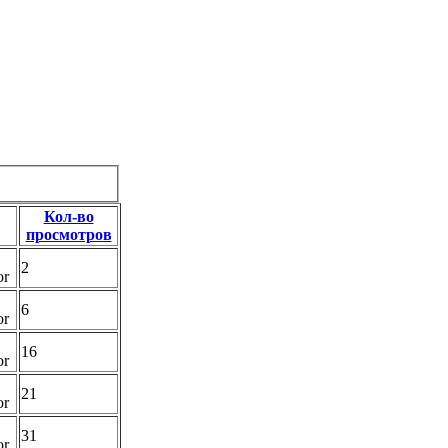
Кол-во
просмотров
2
or
6
or
16
or
21
or
31
or