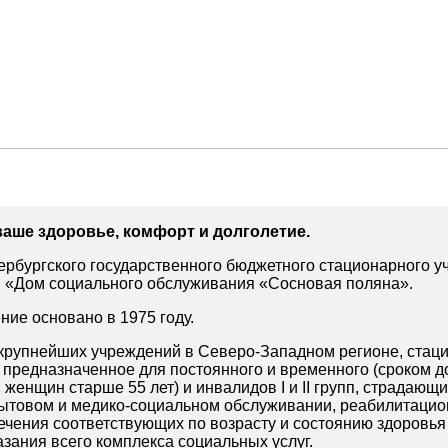
ваше здоровье, комфорт и долголетие.
ербургского государственного бюджетного стационарного 
я «Дом социального обслуживания «Сосновая поляна».
ние основано в 1975 году.
крупнейших учреждений в Северо-Западном регионе, стац
предназначенное для постоянного и временного (сроком до
женщин старше 55 лет) и инвалидов I и II групп, страдающ
ытовом и медико-социальном обслуживании, реабилитацио
ечения соответствующих по возрасту и состоянию здоровья
азания всего комплекса социальных услуг.