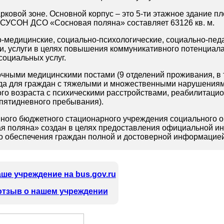
ковой зоне. Основной корпус – это 5-ти этажное здание 
БСУСОН ДСО «Сосновая поляна» составляет 63126 кв. м.
-медицинские, социально-психологические, социально-педа
и, услуги в целях повышения коммуникативного потенциал
социальных услуг.
очными медицинскими постами (
9 отделений проживания, в 
ода
для граждан с тяжелыми и множественными нарушения
го возраста с психическими расстройствами,
реабилитацио
 пятидневного пребывания
).
нного бюджетного стационарного учреждения социального 
я поляна» создан в целях предоставления официальной и
о обеспечения граждан полной и достоверной информацией
ше учреждение на bus.gov.ru
отзыв о нашем учреждении