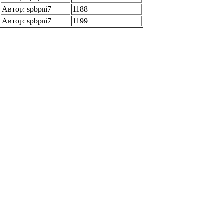
Автор: spbpni7
1188
Автор: spbpni7
1199